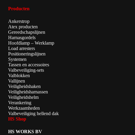
Producten
Ankerstrop
Atex producten
Gereedschapslijnen
Harnasgordels
Hoofdlamp – Werklamp
Load arresters
Positioneringslijnen
Systemen
Tassen en accessoires
Valbeveiliging-sets
Valblokken
Vallijnen
Veiligheidshaken
Veiligheidsharnassen
Veiligheidshelm
Verankering
Werkzaamheden
Valbeveiliging hellend dak
HS Shop
HS WORKS BV