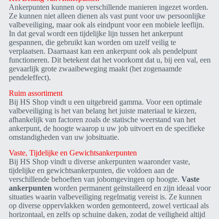
Ankerpunten kunnen op verschillende manieren ingezet worden.
Ze kunnen niet alleen dienen als vast punt voor uw persoonlijke
valbeveiliging, maar ook als eindpunt voor een mobiele leeflijn.
In dat geval wordt een tijdelijke lijn tussen het ankerpunt
gespannen, die gebruikt kan worden om uzelf veilig te
verplaatsen. Daarnaast kan een ankerpunt ook als pendelpunt
functioneren. Dit betekent dat het voorkomt dat u, bij een val, een
gevaarlijk grote zwaaibeweging maakt (het zogenaamde
pendeleffect).
Ruim assortiment
Bij HS Shop vindt u een uitgebreid gamma. Voor een optimale
valbeveiliging is het van belang het juiste materiaal te kiezen,
afhankelijk van factoren zoals de statische weerstand van het
ankerpunt, de hoogte waarop u uw job uitvoert en de specifieke
omstandigheden van uw jobsituatie.
Vaste, Tijdelijke en Gewichtsankerpunten
Bij HS Shop vindt u diverse ankerpunten waaronder vaste,
tijdelijke en gewichtsankerpunten, die voldoen aan de
verschillende behoeften van jobomgevingen op hoogte.
Vaste
ankerpunten
worden permanent geïnstalleerd en zijn ideaal voor
situaties waarin valbeveiliging regelmatig vereist is. Ze kunnen
op diverse oppervlakken worden gemonteerd, zowel verticaal als
horizontaal, en zelfs op schuine daken, zodat de veiligheid altijd