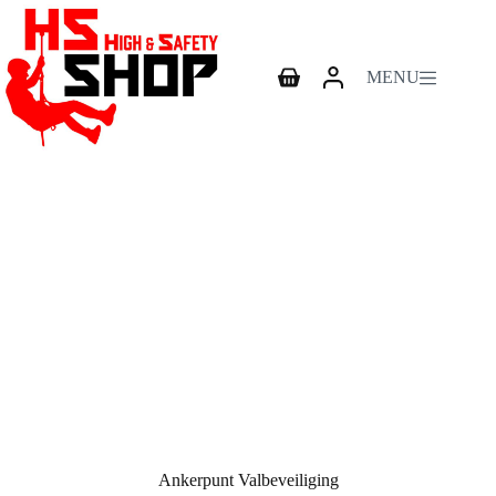
Skip
to
content
MENU
Shopping
cart
Ankerpunt Valbeveiliging