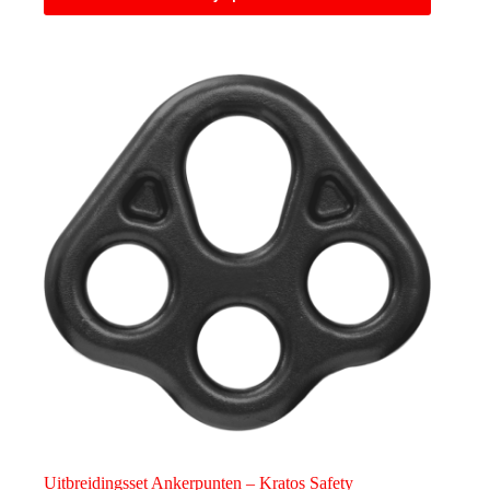
Uitbreidingsset Ankerpunten – Kratos Safety