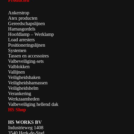
Producten
Ankerstrop
Atex producten
Gereedschapslijnen
Harnasgordels
Hoofdlamp – Werklamp
Load arresters
Positioneringslijnen
Systemen
Tassen en accessoires
Valbeveiliging-sets
Valblokken
Vallijnen
Veiligheidshaken
Veiligheidsharnassen
Veiligheidshelm
Verankering
Werkzaamheden
Valbeveiliging hellend dak
HS Shop
HS WORKS BV
Industrieweg 1408
3540 Herk-de-Stad