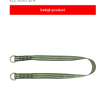
€
12,78
excl. BTW
bekijk product