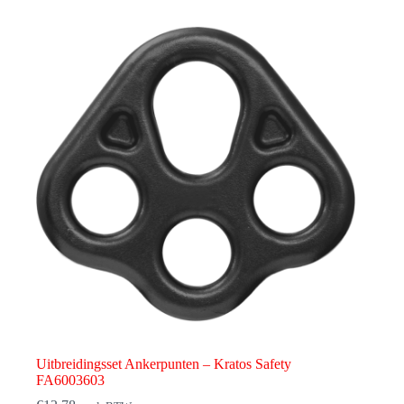
Uitbreidingsset Ankerpunten – Kratos Safety
FA6003603