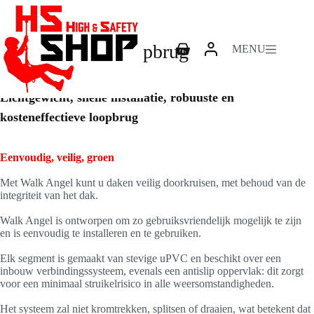
Skip
Walk Angel – Loopbrug
to
content
Walk Angel – Loopbrug
MENU
Shopping
cart
Lichtgewicht, snelle installatie, robuuste en
kosteneffectieve loopbrug
Eenvoudig, veilig, groen
Met Walk Angel kunt u daken veilig doorkruisen, met behoud van de
integriteit van het dak.
Walk Angel is ontworpen om zo gebruiksvriendelijk mogelijk te zijn
en is eenvoudig te installeren en te gebruiken.
Elk segment is gemaakt van stevige uPVC en beschikt over een
inbouw verbindingssysteem, evenals een antislip oppervlak: dit zorgt
voor een minimaal struikelrisico in alle weersomstandigheden.
Het systeem zal niet kromtrekken, splitsen of draaien, wat betekent dat