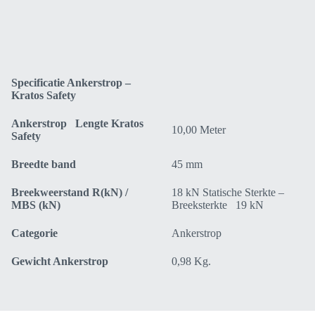
Safety
FA6002905
aantal
Specificatie Ankerstrop –
Kratos Safety
Ankerstrop Lengte Kratos
10,00 Meter
Safety
Breedte band
45 mm
Breekweerstand R(kN) /
18 kN Statische Sterkte –
MBS (kN)
Breeksterkte 19 kN
Categorie
Ankerstrop
Gewicht Ankerstrop
0,98 Kg.