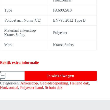
Horizontaal
Type
FA6002910
Voldoet aan Norm (CE)
EN795:2012 Type B
Materiaal ankerstrop
Polyester
Kratos Safety
Merk
Kratos Safety
Bekijk extra informatie
Ankerstrop
In winkelwagen
verstelbaar
5,00
Categorieën:
Ankerstrop
,
Gebiedsbeperking
,
Hellend dak
,
Meter
Horizontaal
,
Polyester band
,
Schuin dak
-
O-
Tour
-
Kratos