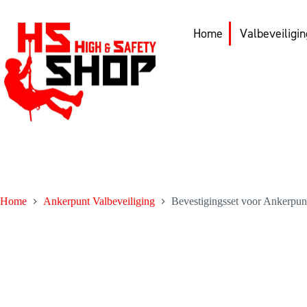
Skip
to
content
Home
Valbeveiligi
Home
Ankerpunt Valbeveiliging
Bevestigingsset voor Ankerpu