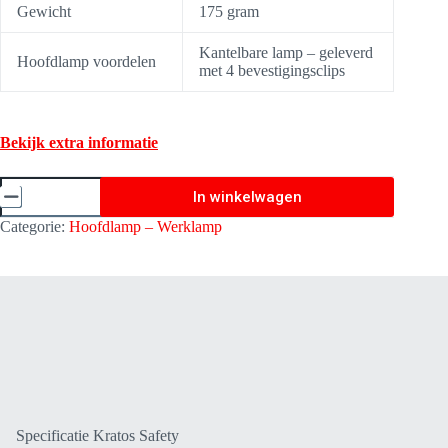
Gewicht
175 gram
Kantelbare lamp – geleverd
Hoofdlamp voordelen
met 4 bevestigingsclips
Bekijk extra informatie
Kratos
In winkelwagen
Safety
Hoofdlamp
Categorie:
Hoofdlamp – Werklamp
-
Werklamp
Newton
4
HL1010300
aantal
Specificatie Kratos Safety