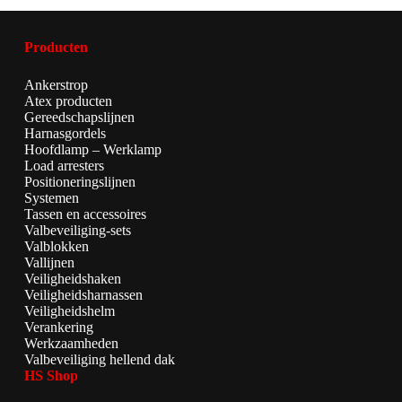
Producten
Ankerstrop
Atex producten
Gereedschapslijnen
Harnasgordels
Hoofdlamp – Werklamp
Load arresters
Positioneringslijnen
Systemen
Tassen en accessoires
Valbeveiliging-sets
Valblokken
Vallijnen
Veiligheidshaken
Veiligheidsharnassen
Veiligheidshelm
Verankering
Werkzaamheden
Valbeveiliging hellend dak
HS Shop