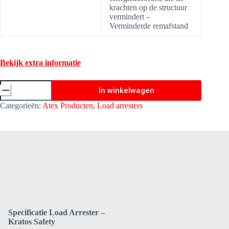
krachten op de structuur
vermindert –
Verminderde remafstand
Bekijk extra informatie
Load
In winkelwagen
Arrester
(Last
Categorieën:
Atex Producten
,
Load arresters
beveiliging)
-
10
Meter
-
Kratos
Safety
LA1025010
aantal
Specificatie Load Arrester –
Kratos Safety