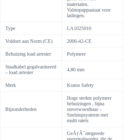
materialen.
Valstopappaaraat voor
ladingen.
Type
LA1025010
Voldoet aan Norm (CE)
2006-42-CE
Behuizing load arrester
Polymeer
Staalkabel gegalvaniseerd
4,80 mm
– load arrester
Merk
Kratos Safety
Hoge sterkte polymeer
behuizingen , bijna
Bijzonderheden
onverwoestbaar –
Snelstopsysteem met
multi ratels
GeÃƒÂ¯ntegreede
energieabsorder, die de