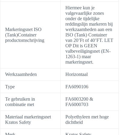
Hiermee kun je
valgevaarlijke zones
onder de tijdelijke
reddingslijn markeren bij
Markeringsnet ISO
werkzaamheden aan een
(Tank)Container
ISO (Tank) Container
productomschrijving
van 20’Ft of 40’FT. LET
OP Dit is GEEN
valbeveiligingsnet (EN-
1263-1) maar
markeringsnet.
Werkzaamheden
Horizontaal
Type
FA6090106
Te gebruiken in
FA6003200 &
combinatie met
FA6000703
Materiaal markeringsnet
Polyethyleen met hoge
Kratos Safety
dichtheid
Merk
Kratos Safety