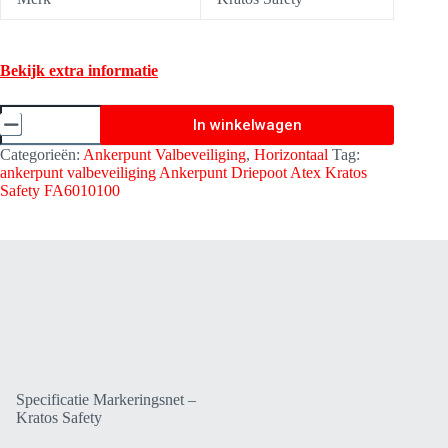
Bekijk extra informatie
Markeringsnet
In winkelwagen
voor
ankerpaal
Categorieën:
Ankerpunt Valbeveiliging
,
Horizontaal
Tag:
ISO
ankerpunt valbeveiliging Ankerpunt Driepoot Atex Kratos
Container
Safety FA6010100
-
Kratos
Safety
FA6090106
aantal
Specificatie Markeringsnet –
Kratos Safety