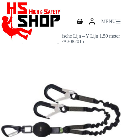
Skip
to
content
MENU
Shopping
cart
Home
Vallijnen
Vallijn Gravity-S Premium Elastische Lijn – Y Lijn 1,50 meter
met valdemper – Kratos Safety FA3082015