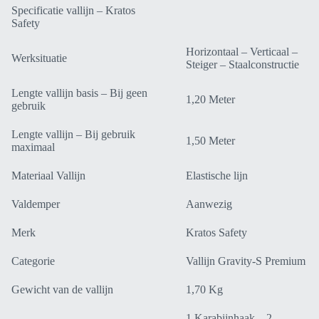
Safety
Specificatie vallijn – Kratos
FA3082015
Safety
aantal
Horizontaal – Verticaal –
Werksituatie
Steiger – Staalconstructie
Lengte vallijn basis – Bij geen
1,20 Meter
gebruik
Lengte vallijn – Bij gebruik
1,50 Meter
maximaal
Materiaal Vallijn
Elastische lijn
Valdemper
Aanwezig
Merk
Kratos Safety
Categorie
Vallijn Gravity-S Premium
Gewicht van de vallijn
1,70 Kg
1 Karabijnhaak – 2