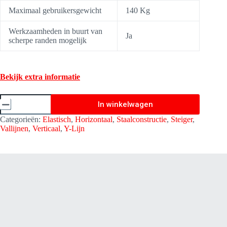
Maximaal gebruikersgewicht
140 Kg
Werkzaamheden in buurt van
Ja
scherpe randen mogelijk
Bekijk extra informatie
Vallijn
In winkelwagen
Gravity-
S
Categorieën:
Elastisch
,
Horizontaal
,
Staalconstructie
,
Steiger
,
Premium
Vallijnen
,
Verticaal
,
Y-Lijn
Elastische
Lijn
-
Y
Lijn
1,50
meter
met
valdemper
-
Kratos