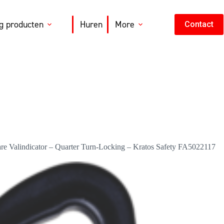
ng producten
Huren
More
Contact
re Valindicator – Quarter Turn-Locking – Kratos Safety FA5022117