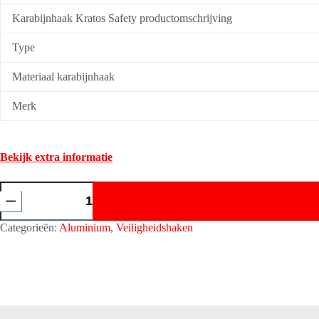
Karabijnhaak Kratos Safety productomschrijving
Type
Materiaal karabijnhaak
Merk
Bekijk extra informatie
Veiligheidshaak/Snap
Haak
met
Draaibare
Categorieën:
Aluminium
,
Veiligheidshaken
Valindicator
-
Quarter
Turn-
Locking
-
Kratos