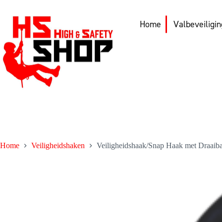
Skip
to
content
Home
Valbeveiligi
Home
Veiligheidshaken
Veiligheidshaak/Snap Haak met Draaiba