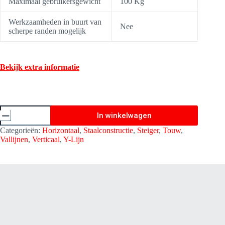
Maximaal gebruikersgewicht
100 Kg
Werkzaamheden in buurt van
Nee
scherpe randen mogelijk
Bekijk extra informatie
Vallijn
In winkelwagen
Hope
Essential
Categorieën:
Horizontaal
,
Staalconstructie
,
Steiger
,
Touw
,
Kernmantel
Vallijnen
,
Verticaal
,
Y-Lijn
Touw
-
Y
Lijn
1,30
meter
met
valdemper-
Kratos
Safety