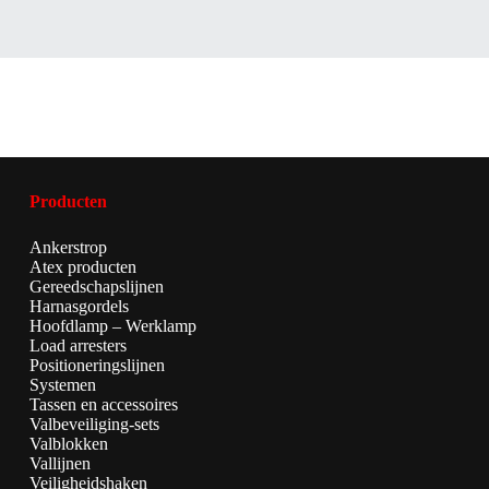
Producten
Ankerstrop
Atex producten
Gereedschapslijnen
Harnasgordels
Hoofdlamp – Werklamp
Load arresters
Positioneringslijnen
Systemen
Tassen en accessoires
Valbeveiliging-sets
Valblokken
Vallijnen
Veiligheidshaken