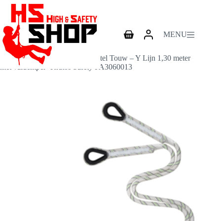
Skip
to
content
MENU
Shopping
cart
Home
Vallijnen
Vallijn Hope Essential Kernmantel Touw – Y Lijn 1,30 meter
met valdemper- Kratos Safety FA3060013