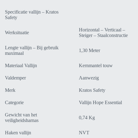
FA3060013
aantal
Specificatie vallijn – Kratos
Safety
Horizontal – Verticaal –
Werksituatie
Steiger – Staalconstructie
Lengte vallijn – Bij gebruik
1,30 Meter
maximaal
Materiaal Vallijn
Kernmantel touw
Valdemper
Aanwezig
Merk
Kratos Safety
Categorie
Vallijn Hope Essential
Gewicht van het
0,74 Kg
veiligheidsharnas
Haken vallijn
NVT