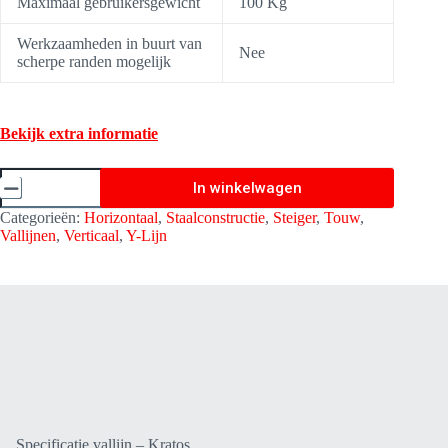
Maximaal gebruikersgewicht
100 Kg
Werkzaamheden in buurt van
Nee
scherpe randen mogelijk
Bekijk extra informatie
Vallijn
In winkelwagen
Hope
Essential
Categorieën:
Horizontaal
,
Staalconstructie
,
Steiger
,
Touw
,
Gevlochten
Vallijnen
,
Verticaal
,
Y-Lijn
Touw-
Y
Lijn
1,50
meter
met
valdemper
-
Kratos
Safety
FA3020015
aantal
Specificatie vallijn – Kratos