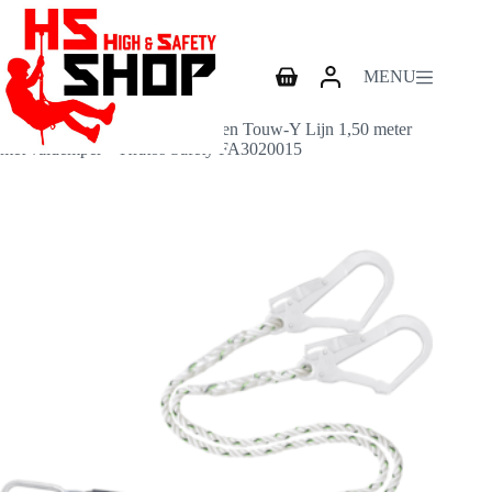
Skip
to
content
MENU
Shopping
cart
Home
Vallijnen
Vallijn Hope Essential Gevlochten Touw-Y Lijn 1,50 meter
met valdemper – Kratos Safety FA3020015