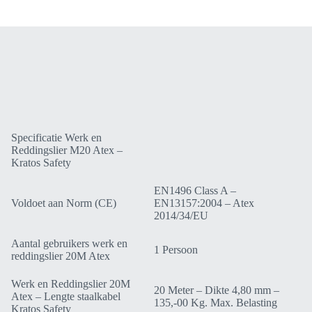
Safety
FA6000320
aantal
Specificatie Werk en
Reddingslier M20 Atex –
Kratos Safety
EN1496 Class A –
Voldoet aan Norm (CE)
EN13157:2004 – Atex
2014/34/EU
Aantal gebruikers werk en
1 Persoon
reddingslier 20M Atex
Werk en Reddingslier 20M
20 Meter – Dikte 4,80 mm –
Atex – Lengte staalkabel
135,-00 Kg. Max. Belasting
Kratos Safety