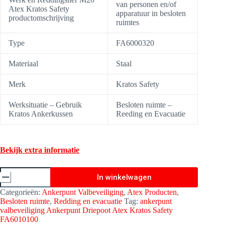
van personen en/of
Atex Kratos Safety
apparatuur in besloten
productomschrijving
ruimtes
Type
FA6000320
Materiaal
Staal
Merk
Kratos Safety
Werksituatie – Gebruik
Besloten ruimte –
Kratos Ankerkussen
Reeding en Evacuatie
Bekijk extra informatie
Werk
In winkelwagen
en
Reddingslier
Categorieën:
Ankerpunt Valbeveiliging
,
Atex Producten
,
20M
Besloten ruimte
,
Redding en evacuatie
Tag:
ankerpunt
Atex
valbeveiliging Ankerpunt Driepoot Atex Kratos Safety
-
FA6010100
Kratos