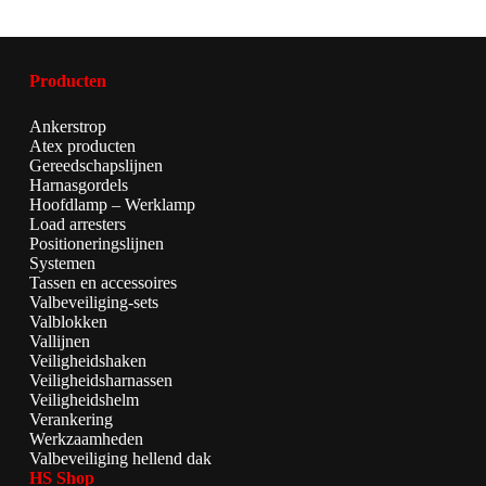
Producten
Ankerstrop
Atex producten
Gereedschapslijnen
Harnasgordels
Hoofdlamp – Werklamp
Load arresters
Positioneringslijnen
Systemen
Tassen en accessoires
Valbeveiliging-sets
Valblokken
Vallijnen
Veiligheidshaken
Veiligheidsharnassen
Veiligheidshelm
Verankering
Werkzaamheden
Valbeveiliging hellend dak
HS Shop